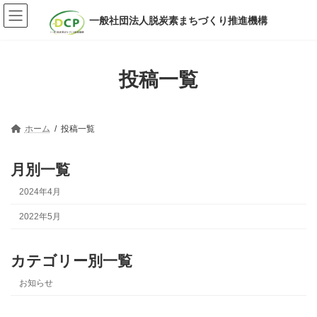
コ
ナ
ン
ビ
一般社団法人脱炭素まちづくり推進機構
テ
ゲ
ン
ー
ツ
シ
へ
ョ
投稿一覧
ス
ン
キ
に
ッ
移
プ
動
ホーム
投稿一覧
月別一覧
2024年4月
2022年5月
カテゴリー別一覧
お知らせ